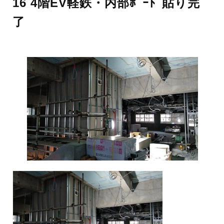
16 4階EV軽鉄・内部ﾎﾞｰﾄﾞ貼り完
了