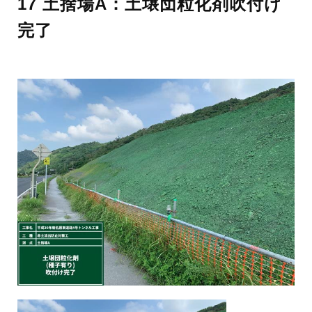
17 土捨場A：土壌団粒化剤吹付け
完了