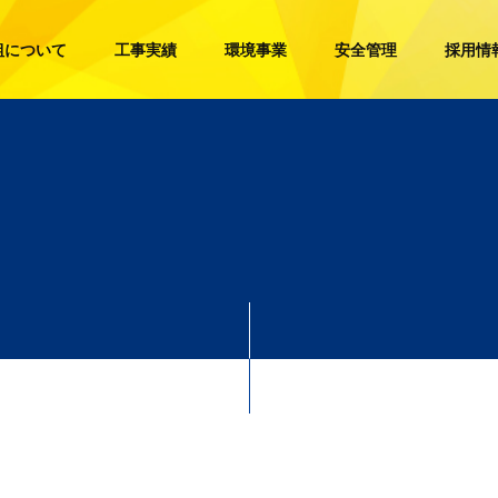
組について
工事実績
環境事業
安全管理
採用情