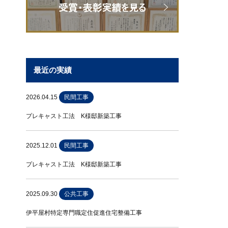
最近の実績
2026.04.15
民間工事
プレキャスト工法 K様邸新築工事
2025.12.01
民間工事
プレキャスト工法 K様邸新築工事
2025.09.30
公共工事
伊平屋村特定専門職定住促進住宅整備工事