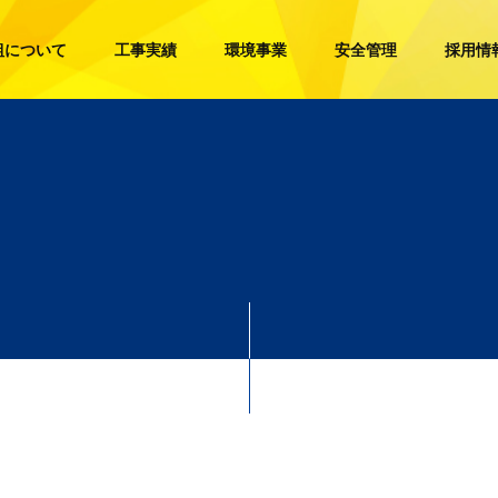
組について
工事実績
環境事業
安全管理
採用情