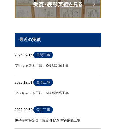
最近の実績
2026.04.15
民間工事
プレキャスト工法 K様邸新築工事
2025.12.01
民間工事
プレキャスト工法 K様邸新築工事
2025.09.30
公共工事
伊平屋村特定専門職定住促進住宅整備工事