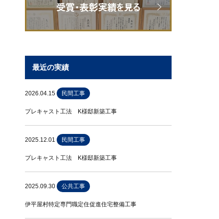
最近の実績
2026.04.15
民間工事
プレキャスト工法 K様邸新築工事
2025.12.01
民間工事
プレキャスト工法 K様邸新築工事
2025.09.30
公共工事
伊平屋村特定専門職定住促進住宅整備工事