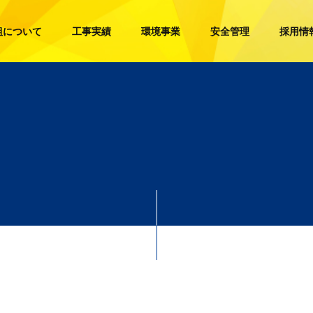
組について
工事実績
環境事業
安全管理
採用情