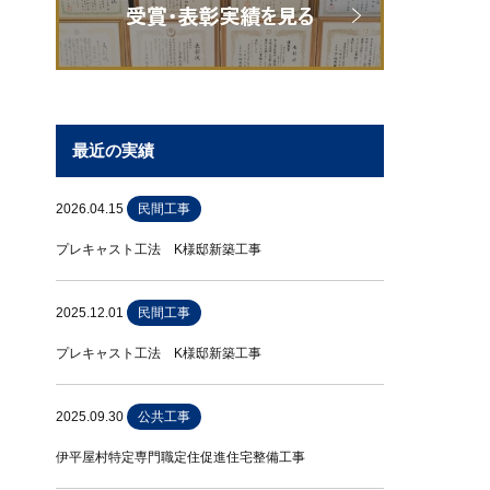
最近の実績
2026.04.15
民間工事
プレキャスト工法 K様邸新築工事
2025.12.01
民間工事
プレキャスト工法 K様邸新築工事
2025.09.30
公共工事
伊平屋村特定専門職定住促進住宅整備工事