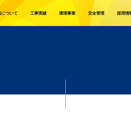
組について
工事実績
環境事業
安全管理
採用情