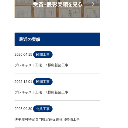
最近の実績
2026.04.15
民間工事
プレキャスト工法 K様邸新築工事
2025.12.01
民間工事
プレキャスト工法 K様邸新築工事
2025.09.30
公共工事
伊平屋村特定専門職定住促進住宅整備工事