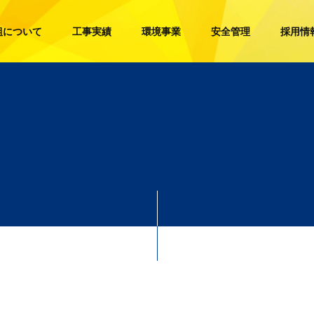
組について
工事実績
環境事業
安全管理
採用情