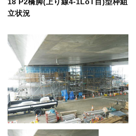
18 P2橋脚(上り線4-1LoT目)型枠組
立状況