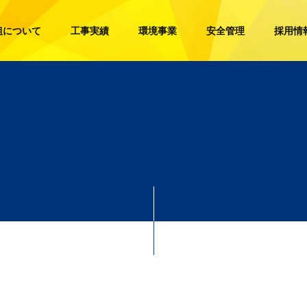
組について
工事実績
環境事業
安全管理
採用情