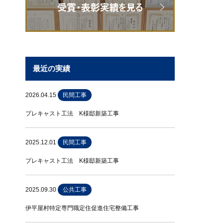
最近の実績
2026.04.15
民間工事
プレキャスト工法 K様邸新築工事
2025.12.01
民間工事
プレキャスト工法 K様邸新築工事
2025.09.30
公共工事
伊平屋村特定専門職定住促進住宅整備工事