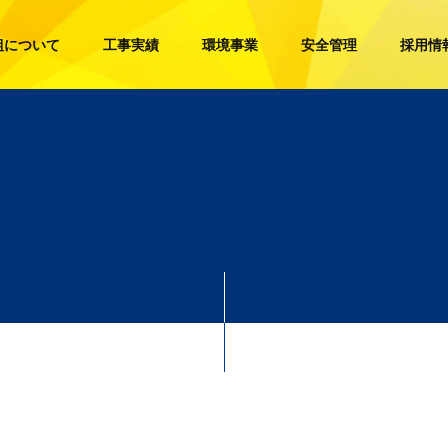
組について
工事実績
環境事業
安全管理
採用情