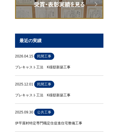
最近の実績
2026.04.15
民間工事
プレキャスト工法 K様邸新築工事
2025.12.01
民間工事
プレキャスト工法 K様邸新築工事
2025.09.30
公共工事
伊平屋村特定専門職定住促進住宅整備工事