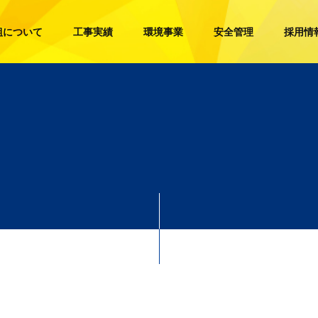
組について
工事実績
環境事業
安全管理
採用情