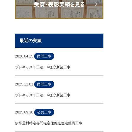
最近の実績
2026.04.15
民間工事
プレキャスト工法 K様邸新築工事
2025.12.01
民間工事
プレキャスト工法 K様邸新築工事
2025.09.30
公共工事
伊平屋村特定専門職定住促進住宅整備工事