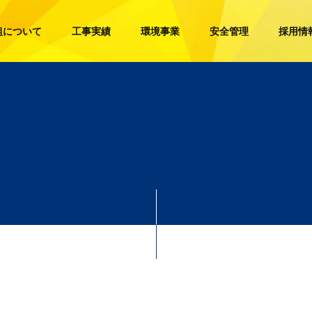
組について
工事実績
環境事業
安全管理
採用情