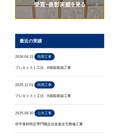
最近の実績
2026.04.15
民間工事
プレキャスト工法 K様邸新築工事
2025.12.01
民間工事
プレキャスト工法 K様邸新築工事
2025.09.30
公共工事
伊平屋村特定専門職定住促進住宅整備工事