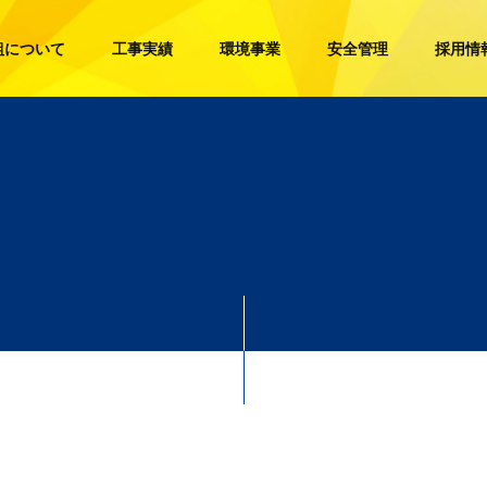
組について
工事実績
環境事業
安全管理
採用情