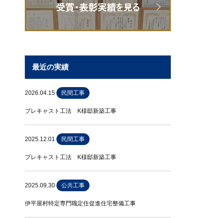
最近の実績
2026.04.15
民間工事
プレキャスト工法 K様邸新築工事
2025.12.01
民間工事
プレキャスト工法 K様邸新築工事
2025.09.30
公共工事
伊平屋村特定専門職定住促進住宅整備工事