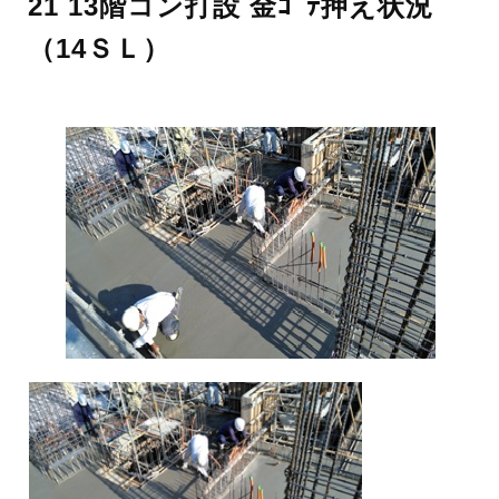
21 13階コン打設 金ｺﾞﾃ押え状況
（14ＳＬ）