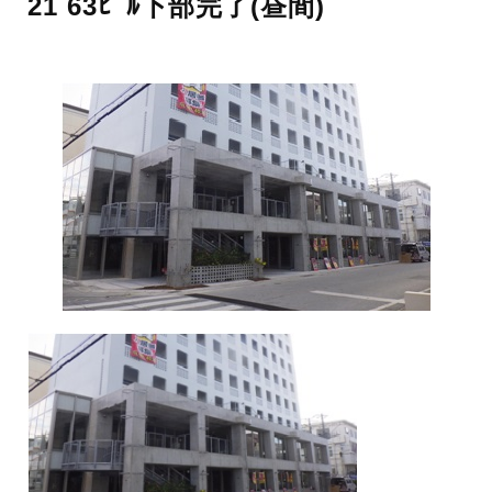
21 63ﾋﾞﾙ下部完了(昼間)