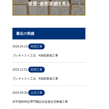
最近の実績
2026.04.15
民間工事
プレキャスト工法 K様邸新築工事
2025.12.01
民間工事
プレキャスト工法 K様邸新築工事
2025.09.30
公共工事
伊平屋村特定専門職定住促進住宅整備工事