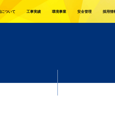
組について
工事実績
環境事業
安全管理
採用情