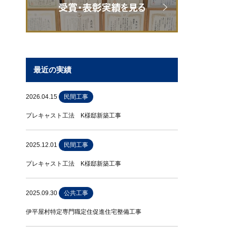
最近の実績
2026.04.15
民間工事
プレキャスト工法 K様邸新築工事
2025.12.01
民間工事
プレキャスト工法 K様邸新築工事
2025.09.30
公共工事
伊平屋村特定専門職定住促進住宅整備工事