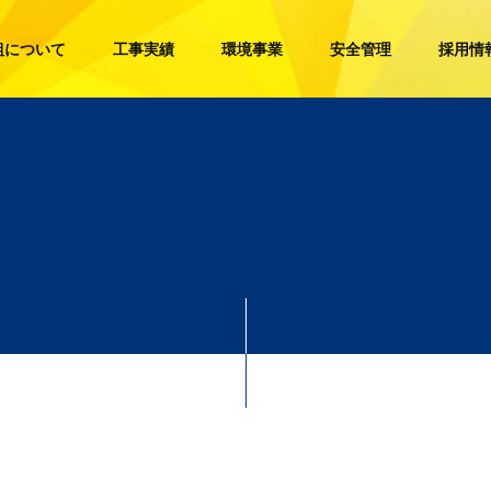
組について
工事実績
環境事業
安全管理
採用情