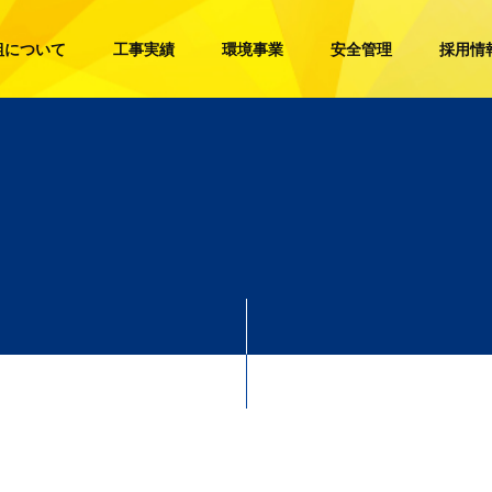
組について
工事実績
環境事業
安全管理
採用情