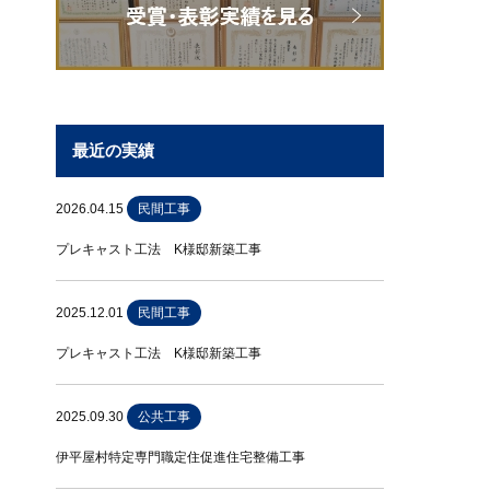
最近の実績
2026.04.15
民間工事
プレキャスト工法 K様邸新築工事
2025.12.01
民間工事
プレキャスト工法 K様邸新築工事
2025.09.30
公共工事
伊平屋村特定専門職定住促進住宅整備工事