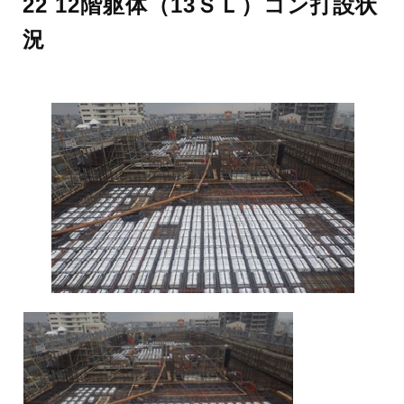
22 12階躯体（13ＳＬ）コン打設状
況