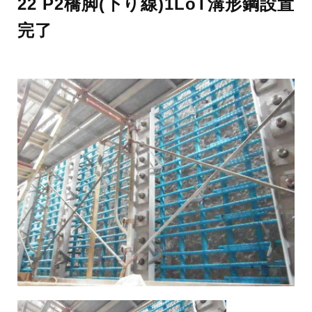
22 P2橋脚(下り線)1LoT溝形鋼設置
完了