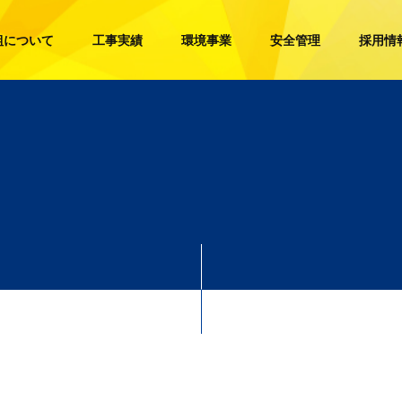
組について
工事実績
環境事業
安全管理
採用情