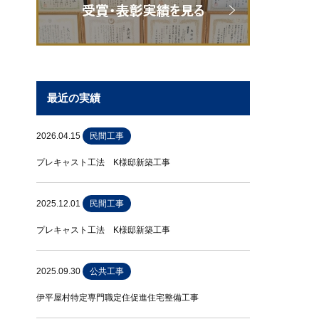
最近の実績
2026.04.15
民間工事
プレキャスト工法 K様邸新築工事
2025.12.01
民間工事
プレキャスト工法 K様邸新築工事
2025.09.30
公共工事
伊平屋村特定専門職定住促進住宅整備工事