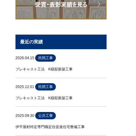
最近の実績
2026.04.15
民間工事
プレキャスト工法 K様邸新築工事
2025.12.01
民間工事
プレキャスト工法 K様邸新築工事
2025.09.30
公共工事
伊平屋村特定専門職定住促進住宅整備工事