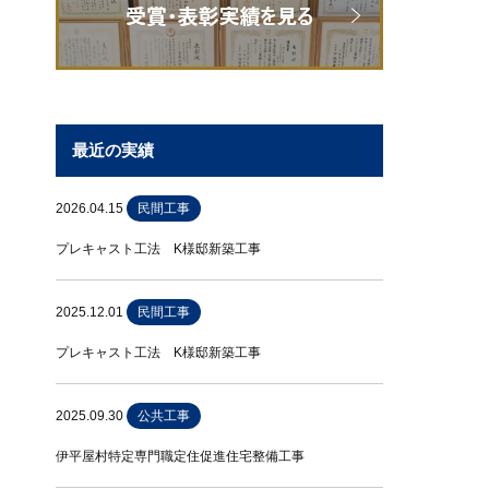
最近の実績
2026.04.15
民間工事
プレキャスト工法 K様邸新築工事
2025.12.01
民間工事
プレキャスト工法 K様邸新築工事
2025.09.30
公共工事
伊平屋村特定専門職定住促進住宅整備工事