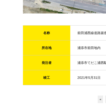
名称
前田浦西線道路築造
所在地
浦添市前田地内
発注者
浦添市てだこ浦西
竣工
2021年5月31日
«