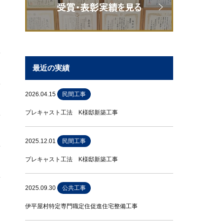
最近の実績
2026.04.15
民間工事
プレキャスト工法 K様邸新築工事
2025.12.01
民間工事
プレキャスト工法 K様邸新築工事
2025.09.30
公共工事
伊平屋村特定専門職定住促進住宅整備工事