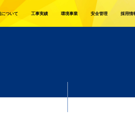
組について
工事実績
環境事業
安全管理
採用情