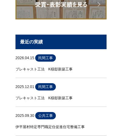
最近の実績
2026.04.15
民間工事
プレキャスト工法 K様邸新築工事
2025.12.01
民間工事
プレキャスト工法 K様邸新築工事
2025.09.30
公共工事
伊平屋村特定専門職定住促進住宅整備工事