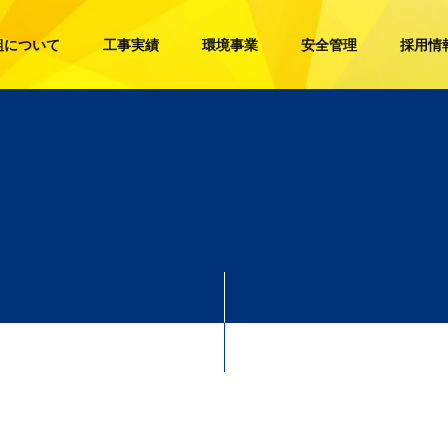
組について
工事実績
環境事業
安全管理
採用情