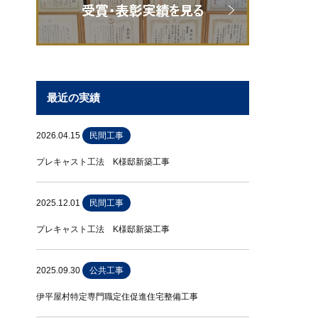
最近の実績
2026.04.15
民間工事
プレキャスト工法 K様邸新築工事
2025.12.01
民間工事
プレキャスト工法 K様邸新築工事
2025.09.30
公共工事
伊平屋村特定専門職定住促進住宅整備工事