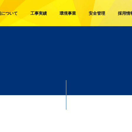
組について
工事実績
環境事業
安全管理
採用情