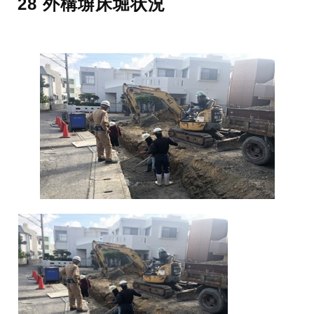
28 外構塀床堀状況