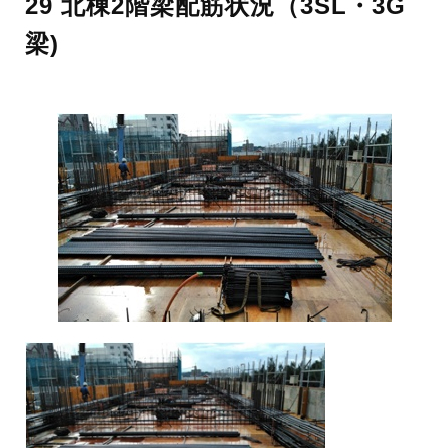
29 北棟2階梁配筋状況（3SL・3G
梁)