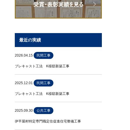
最近の実績
2026.04.15
民間工事
プレキャスト工法 K様邸新築工事
2025.12.01
民間工事
プレキャスト工法 K様邸新築工事
2025.09.30
公共工事
伊平屋村特定専門職定住促進住宅整備工事