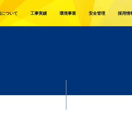
組について
工事実績
環境事業
安全管理
採用情