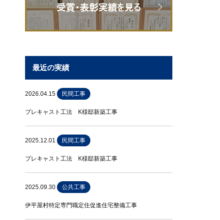
最近の実績
2026.04.15
民間工事
プレキャスト工法 K様邸新築工事
2025.12.01
民間工事
プレキャスト工法 K様邸新築工事
2025.09.30
公共工事
伊平屋村特定専門職定住促進住宅整備工事