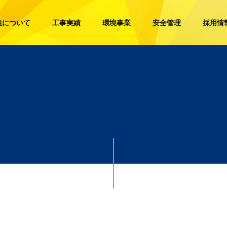
組について
工事実績
環境事業
安全管理
採用情