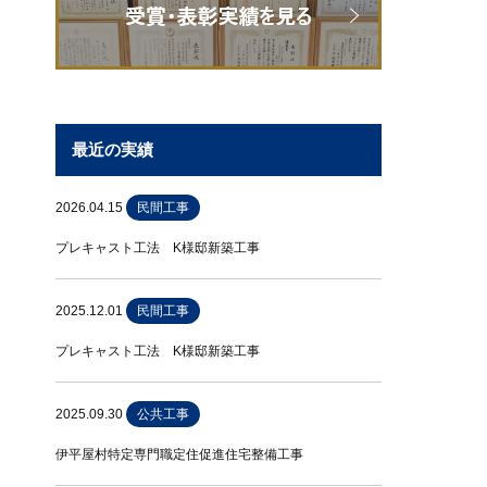
最近の実績
2026.04.15
民間工事
プレキャスト工法 K様邸新築工事
2025.12.01
民間工事
プレキャスト工法 K様邸新築工事
2025.09.30
公共工事
伊平屋村特定専門職定住促進住宅整備工事