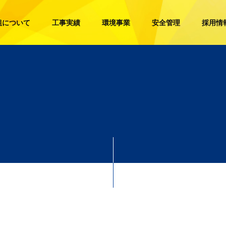
組について
工事実績
環境事業
安全管理
採用情