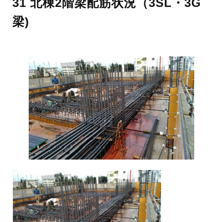
31 北棟2階梁配筋状況（3SL・3G
梁)