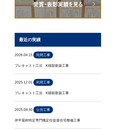
最近の実績
2026.04.15
民間工事
プレキャスト工法 K様邸新築工事
2025.12.01
民間工事
プレキャスト工法 K様邸新築工事
2025.09.30
公共工事
伊平屋村特定専門職定住促進住宅整備工事