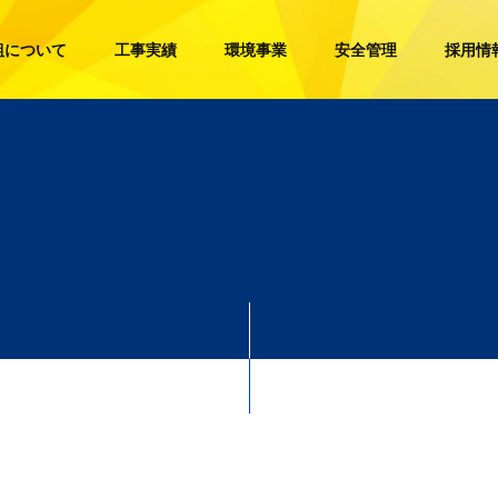
組について
工事実績
環境事業
安全管理
採用情