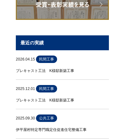
最近の実績
2026.04.15
民間工事
プレキャスト工法 K様邸新築工事
2025.12.01
民間工事
プレキャスト工法 K様邸新築工事
2025.09.30
公共工事
伊平屋村特定専門職定住促進住宅整備工事