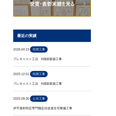
最近の実績
2026.04.15
民間工事
プレキャスト工法 K様邸新築工事
2025.12.01
民間工事
プレキャスト工法 K様邸新築工事
2025.09.30
公共工事
伊平屋村特定専門職定住促進住宅整備工事