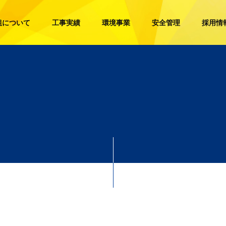
組について
工事実績
環境事業
安全管理
採用情