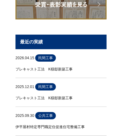
最近の実績
2026.04.15
民間工事
プレキャスト工法 K様邸新築工事
2025.12.01
民間工事
プレキャスト工法 K様邸新築工事
2025.09.30
公共工事
伊平屋村特定専門職定住促進住宅整備工事