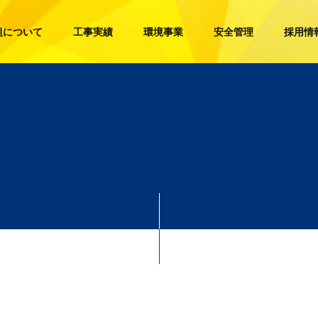
組について
工事実績
環境事業
安全管理
採用情