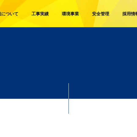
組について
工事実績
環境事業
安全管理
採用情