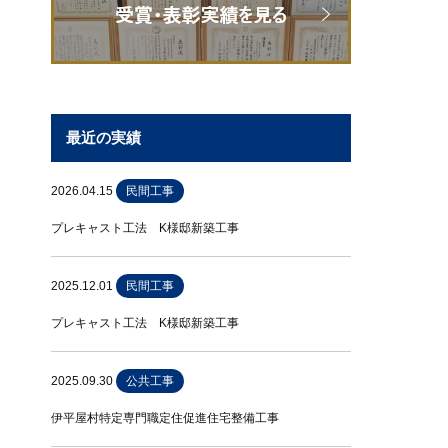
最近の実績
2026.04.15
民間工事
プレキャスト工法 K様邸新築工事
2025.12.01
民間工事
プレキャスト工法 K様邸新築工事
2025.09.30
公共工事
伊平屋村特定専門職定住促進住宅整備工事