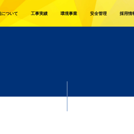
組について
工事実績
環境事業
安全管理
採用情