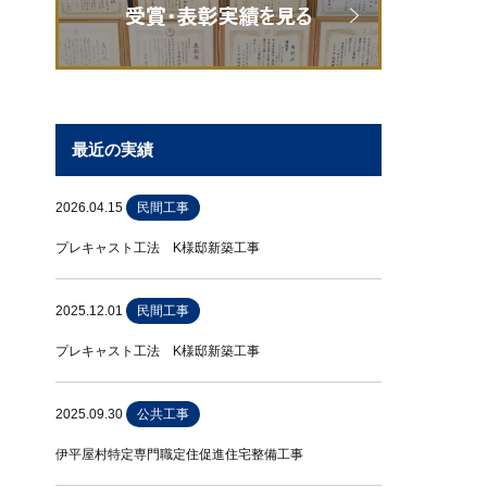
最近の実績
2026.04.15
民間工事
プレキャスト工法 K様邸新築工事
2025.12.01
民間工事
プレキャスト工法 K様邸新築工事
2025.09.30
公共工事
伊平屋村特定専門職定住促進住宅整備工事