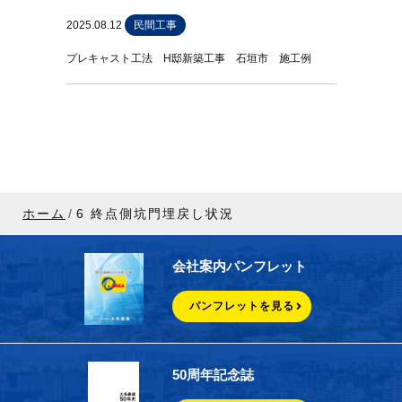
2025.08.12
民間工事
プレキャスト工法 H邸新築工事 石垣市 施工例
ホーム
6 終点側坑門埋戻し状況
会社案内パンフレット
パンフレットを見る
50周年記念誌