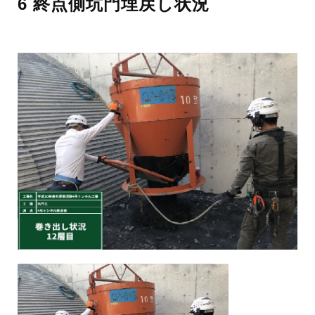
6 終点側坑門埋戻し状況