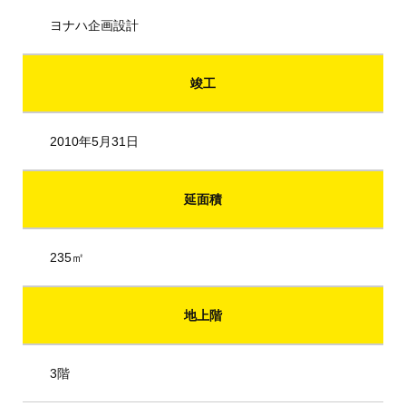
ヨナハ企画設計
竣工
2010年5月31日
延面積
235㎡
地上階
3階