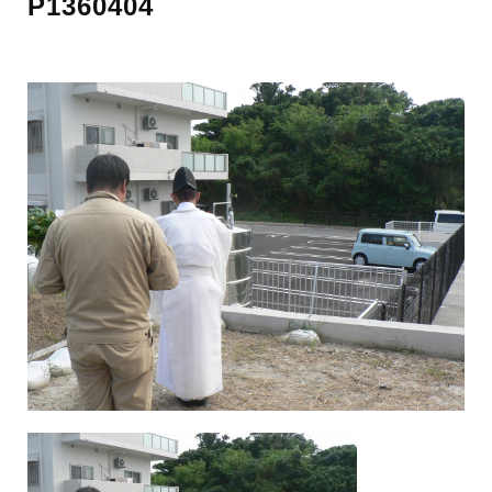
P1360404