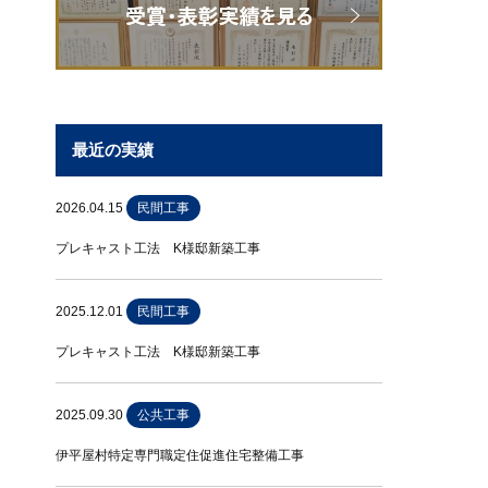
最近の実績
2026.04.15
民間工事
プレキャスト工法 K様邸新築工事
2025.12.01
民間工事
プレキャスト工法 K様邸新築工事
2025.09.30
公共工事
伊平屋村特定専門職定住促進住宅整備工事