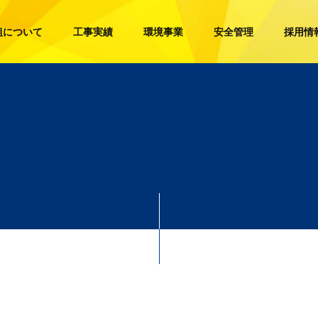
組について
工事実績
環境事業
安全管理
採用情