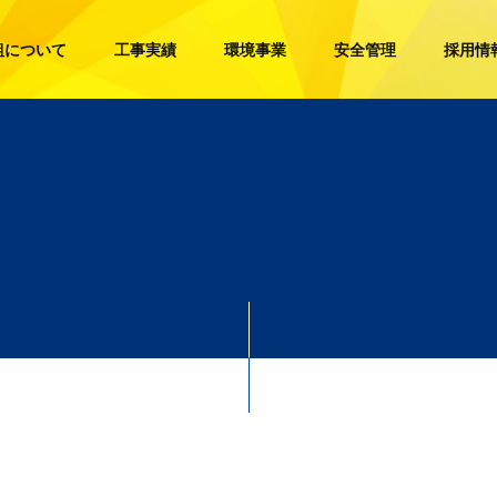
組について
工事実績
環境事業
安全管理
採用情