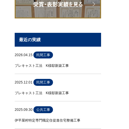
最近の実績
2026.04.15
民間工事
プレキャスト工法 K様邸新築工事
2025.12.01
民間工事
プレキャスト工法 K様邸新築工事
2025.09.30
公共工事
伊平屋村特定専門職定住促進住宅整備工事