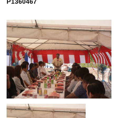
P1360467