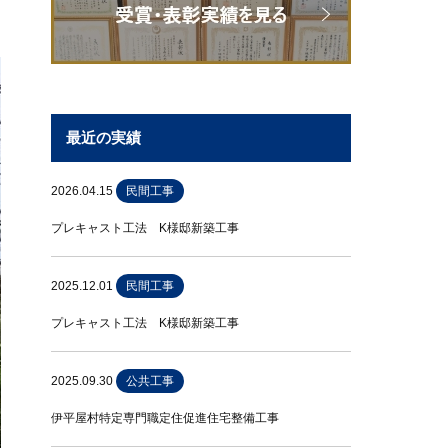
最近の実績
2026.04.15
民間工事
プレキャスト工法 K様邸新築工事
2025.12.01
民間工事
プレキャスト工法 K様邸新築工事
2025.09.30
公共工事
伊平屋村特定専門職定住促進住宅整備工事