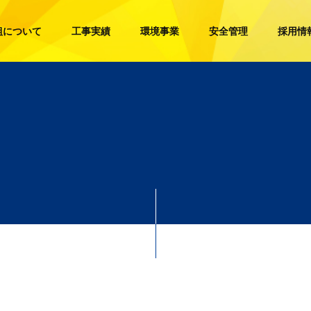
組について
工事実績
環境事業
安全管理
採用情