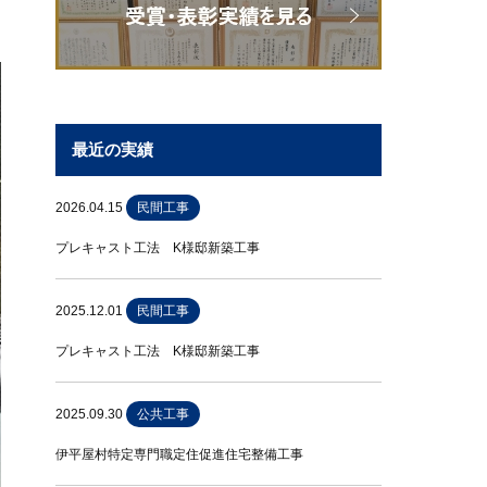
最近の実績
2026.04.15
民間工事
プレキャスト工法 K様邸新築工事
2025.12.01
民間工事
プレキャスト工法 K様邸新築工事
2025.09.30
公共工事
伊平屋村特定専門職定住促進住宅整備工事