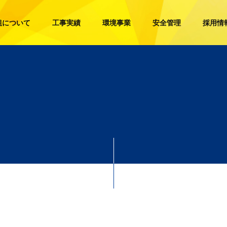
組について
工事実績
環境事業
安全管理
採用情