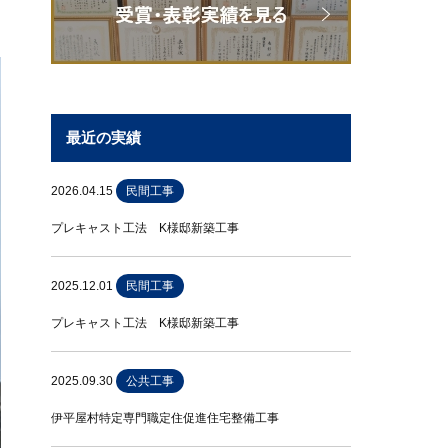
最近の実績
2026.04.15
民間工事
プレキャスト工法 K様邸新築工事
2025.12.01
民間工事
プレキャスト工法 K様邸新築工事
2025.09.30
公共工事
伊平屋村特定専門職定住促進住宅整備工事