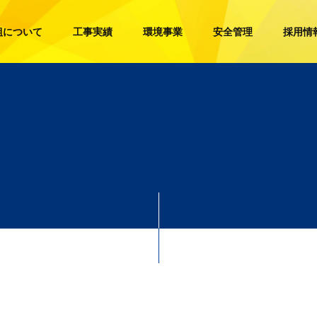
組について
工事実績
環境事業
安全管理
採用情