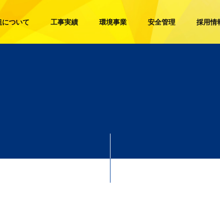
組について
工事実績
環境事業
安全管理
採用情