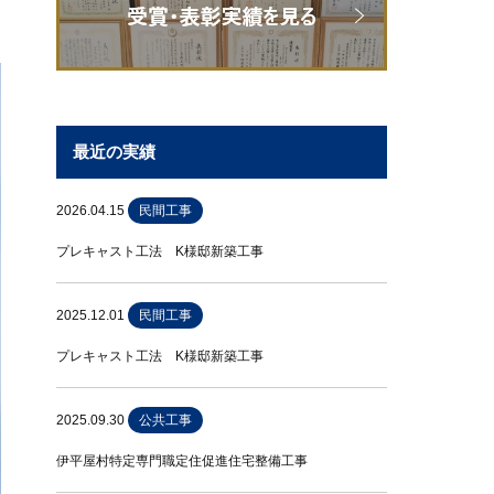
最近の実績
2026.04.15
民間工事
プレキャスト工法 K様邸新築工事
2025.12.01
民間工事
プレキャスト工法 K様邸新築工事
2025.09.30
公共工事
伊平屋村特定専門職定住促進住宅整備工事