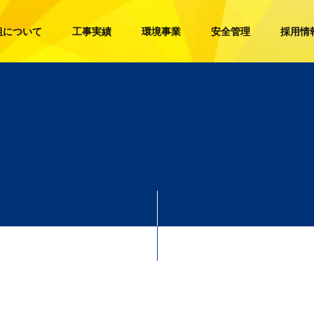
組について
工事実績
環境事業
安全管理
採用情