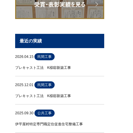
最近の実績
2026.04.15
民間工事
プレキャスト工法 K様邸新築工事
2025.12.01
民間工事
プレキャスト工法 K様邸新築工事
2025.09.30
公共工事
伊平屋村特定専門職定住促進住宅整備工事