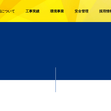
組について
工事実績
環境事業
安全管理
採用情