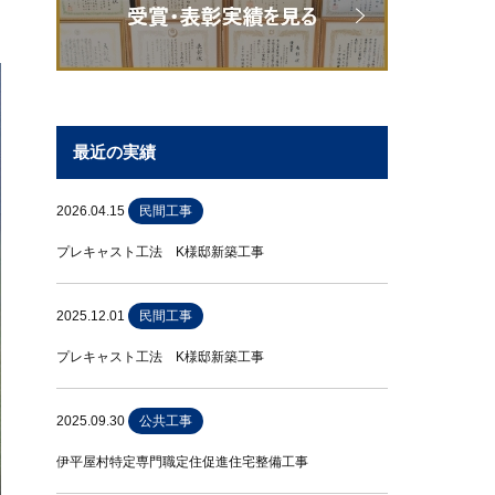
最近の実績
2026.04.15
民間工事
プレキャスト工法 K様邸新築工事
2025.12.01
民間工事
プレキャスト工法 K様邸新築工事
2025.09.30
公共工事
伊平屋村特定専門職定住促進住宅整備工事